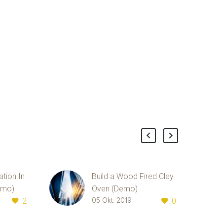
tion In
Build a Wood Fired Clay
emo)
Oven (Demo)
oin
Lorem Ipsum. Proin
2
05 Okt. 2019
0
velit
gravida nibh vel velit