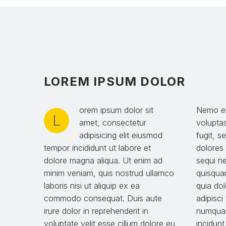
LOREM IPSUM DOLOR
orem ipsum dolor sit
Nemo en
L
amet, consectetur
voluptas
adipisicing elit eiusmod
fugit, 
tempor incididunt ut labore et
dolores
dolore magna aliqua. Ut enim ad
sequi n
minim veniam, quis nostrud ullamco
quisqua
laboris nisi ut aliquip ex ea
quia dol
commodo consequat. Duis aute
adipisci
irure dolor in reprehenderit in
numquam
voluptate velit esse cillum dolore eu
incidun