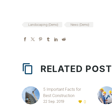
Landscaping (Demo)
News (Demo)
RELATED POS
5 Important Facts for
Best Construction
22 Sep. 2019
0
(Demo)
Lorem Ipsum. Proin