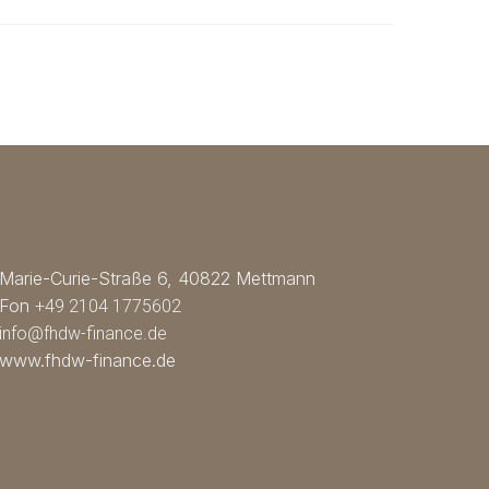
 Aenean
auctor aliquet. Aenean
em quis
sollicitudin, lorem quis
, nisi
bibendum auctor, nisi
ipsum,
elit consequat ipsum,
 nibh id
nec sagittis sem nibh id
io sit
elit. Duis sed odio sit
tate
amet nibh vulputate
t
cursus a sit amet
mauris.
Marie-Curie-Straße 6, 40822 Mettmann
Fon
+49 2104 1775602
info@fhdw-finance.de
www.fhdw-finance.de