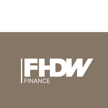
gravida nibh vel velit
auctor aliquet. Aenean
sollicitudin, lorem quis
bibendum auctor, nisi
elit consequat ipsum,
nec sagittis sem nibh id
elit. Duis sed odio sit
amet nibh vulputate
cursus a sit amet
mauris.