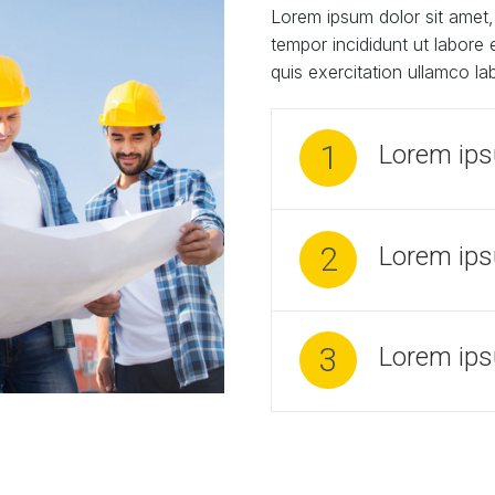
Lorem ipsum dolor sit amet, 
tempor incididunt ut labore
quis exercitation ullamco l
1
Lorem ips
2
Lorem ips
3
Lorem ips