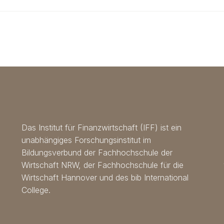
gravida nibh vel velit
auctor aliquet.
auctor aliquet. Aenean
sollicitudin, lor
sollicitudin, lorem quis
bibendum auctor
bibendum auctor, nisi
elit consequat 
elit consequat ipsum,
nec sagittis sem
nec sagittis sem nibh id
elit. Duis sed od
elit. Duis sed odio sit
amet nibh vulpu
amet nibh vulputate
cursus a sit ame
cursus a sit amet
mauris.
mauris.
Das Institut für Finanzwirtschaft (IFF) ist ein
unabhängiges Forschungsinstitut im
Bildungsverbund der Fachhochschule der
Wirtschaft NRW, der Fachhochschule für die
Wirtschaft Hannover und des bib International
College.