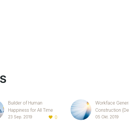
TS
Builder of Human
Workface Genera
Happiness for All Time
Construction (D
Lorem Ipsum. Pr
23 Sep. 2019
0
05 Okt. 2019
(Demo)
Lorem Ipsum. Proin
gravida nibh vel 