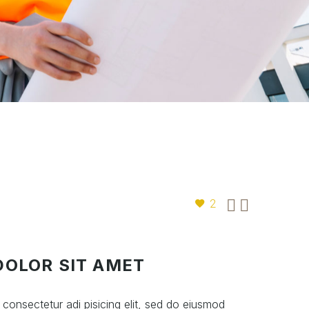


2
DOLOR SIT AMET
consectetur adi pisicing elit, sed do eiusmod