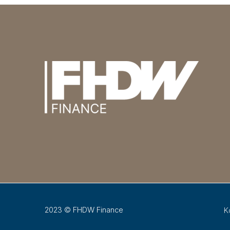
2023 © FHDW Finance
K